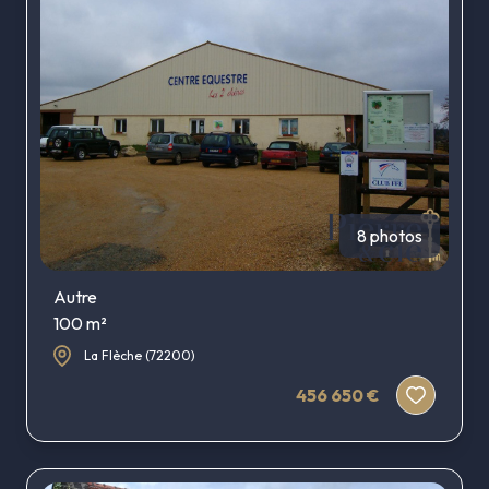
AGENCE
Autres
ESTIMATION
biens
ALERTE
E-MAIL
CONTACT
8 photos
Autre
100 m²
La Flèche (72200)
456 650 €