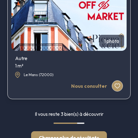
1 photo
Autre
1 m²
Le Mans (72000)
Nous consulter
Il vous reste
3
bien(s) à découvrir
Charger plus de résultats