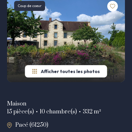
AGENCE
Coup de coeur
Autres
ESTIMATION
biens
ALERTE
E-MAIL
CONTACT
Afficher toutes les photos
Maison
15 pièce(s)
10 chambre(s)
332 m²
Pacé (61250)