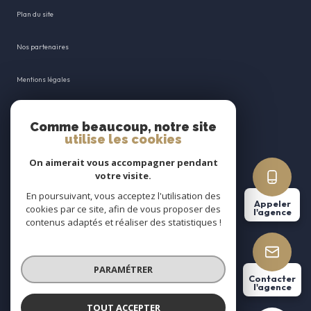
plan du site
nos partenaires
mentions légales
admin
Comme beaucoup, notre site
utilise les cookies
nos honoraires
On aimerait vous accompagner pendant
votre visite.
politique rgpd
En poursuivant, vous acceptez l'utilisation des
Appeler
cookies par ce site, afin de vous proposer des
cookies
l'agence
contenus adaptés et réaliser des statistiques !
© 2026 | Tous droits réservés
PARAMÉTRER
Contacter
l'agence
Réalisé par
TOUT ACCEPTER