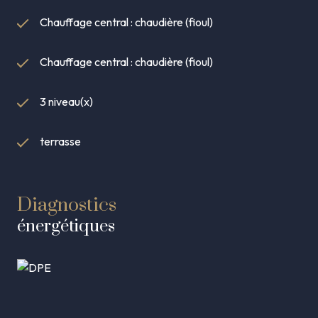
Le terrain, facile d’entretien, permet de profiter
Chauffage central : chaudière (fioul)
pleinement de la campagne tout en restant à proximité
immédiate d’Alençon et de ses commodités.
Cette propriété rare et pleine de potentiel est une
Chauffage central : chaudière (fioul)
opportunité unique pour concrétiser tous vos projets, qu’ils
soient familiaux ou professionnels. Laissez-vous séduire
3 niveau(x)
par le charme de l’ancien, les volumes généreux, les
dépendances et la qualité de vie offerte par ce bien
terrasse
d’exception.
Diagnostics
énergétiques