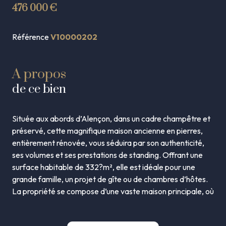
476 000 €
Référence
V10000202
A propos
de ce bien
Située aux abords d’Alençon, dans un cadre champêtre et
préservé, cette magnifique maison ancienne en pierres,
entièrement rénovée, vous séduira par son authenticité,
ses volumes et ses prestations de standing. Offrant une
surface habitable de 332?m², elle est idéale pour une
grande famille, un projet de gîte ou de chambres d’hôtes.
La propriété se compose d’une vaste maison principale, où
le charme de la pierre et des poutres apparentes s’allie à
un confort moderne. Les espaces de vie sont lumineux et