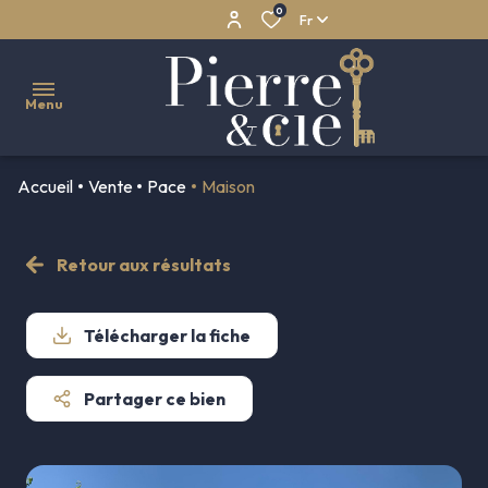
0
Fr
Menu
Accueil
Vente
Pace
Maison
NOS
VENTES
Retour aux résultats
Maisons
NOS
LOCATIONS
Appartements
Télécharger la fiche
NOS
Propriétés
BIENS
Partager ce bien
Maisons
VENDUS
de
NOTRE
village