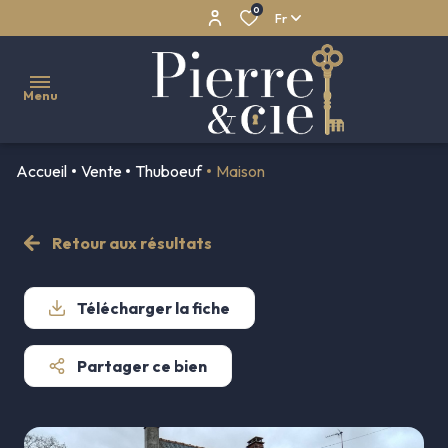
0
Fr
Menu
Accueil
Vente
Thuboeuf
Maison
NOS
VENTES
Retour aux résultats
Maisons
NOS
LOCATIONS
Appartements
Télécharger la fiche
NOS
Propriétés
BIENS
Partager ce bien
Maisons
VENDUS
de
NOTRE
village