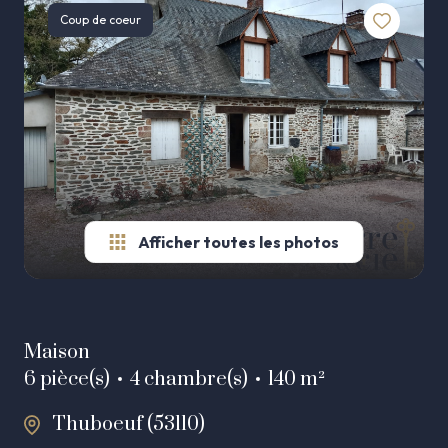
AGENCE
Coup de coeur
Autres
ESTIMATION
biens
ALERTE
E-MAIL
CONTACT
Afficher toutes les photos
Maison
6 pièce(s)
4 chambre(s)
140 m²
Thuboeuf (53110)