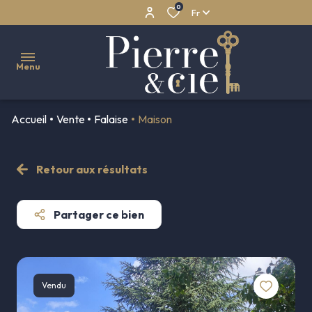
0
Fr
Menu
Accueil
Vente
Falaise
Maison
NOS
VENTES
Retour aux résultats
Maisons
NOS
LOCATIONS
Appartements
Partager ce bien
NOS
Propriétés
BIENS
Maisons
VENDUS
de
Vendu
NOTRE
village