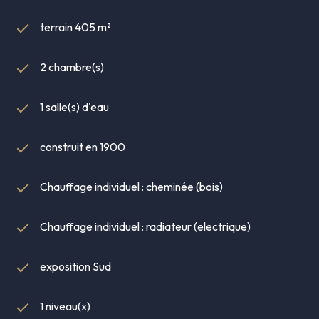
Immatriculé sous le numéro 878942150 au registre des
terrain 405 m²
agents commerciaux du Tribunal de commerce d'Alencon
2 chambre(s)
1 salle(s) d'eau
construit en 1900
Chauffage individuel : cheminée (bois)
Chauffage individuel : radiateur (electrique)
exposition Sud
1 niveau(x)