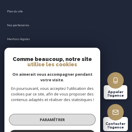
plan du site
nos partenaires
mentions légales
admin
Comme beaucoup, notre site
utilise les cookies
nos honoraires
On aimerait vous accompagner pendant
votre visite.
politique rgpd
En poursuivant, vous acceptez l'utilisation des
Appeler
cookies par ce site, afin de vous proposer des
cookies
l'agence
contenus adaptés et réaliser des statistiques !
© 2026 | Tous droits réservés
PARAMÉTRER
Contacter
l'agence