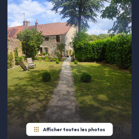
AGENCE
Autres
ESTIMATION
biens
ALERTE
E-MAIL
CONTACT
Afficher toutes les photos