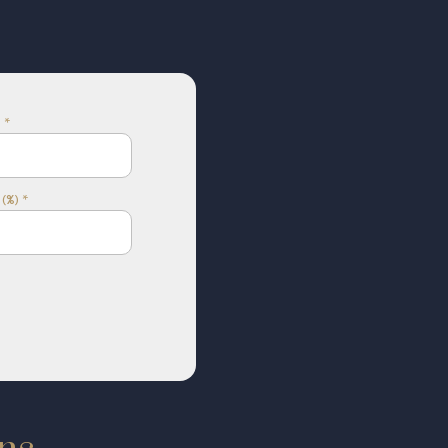
 *
(%) *