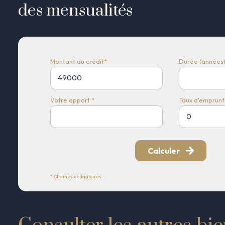
des mensualités
Montant du crédit*
Durée (années)
Votre apport *
Taux d'emprunt 
Calculer
* Champs obligatoires