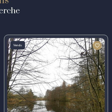
ens
herche
Vendu