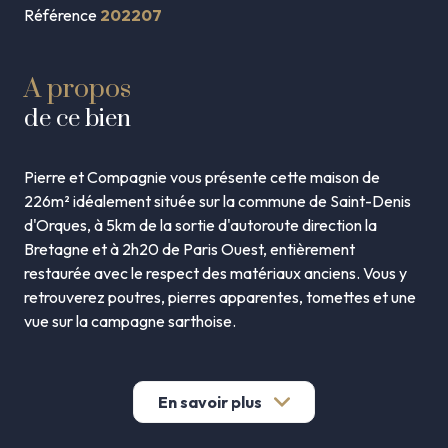
Référence
202207
A propos
de ce bien
Pierre et Compagnie vous présente cette maison de
226m² idéalement située sur la commune de Saint-Denis
d'Orques, à 5km de la sortie d'autoroute direction la
Bretagne et à 2h20 de Paris Ouest, entièrement
restaurée avec le respect des matériaux anciens. Vous y
retrouverez poutres, pierres apparentes, tomettes et une
vue sur la campagne sarthoise.
Au rez-de-chaussée, une grande cuisine et une salle à
manger ainsi qu'un salon/séjour de 46m². Toutes les pièces
sont volumineuses et rendent la maison très agréable à
En savoir plus
vivre. Vous y trouverez aussi une chambre avec sa salle
d'eau (douche à l'italienne), WC et buanderie ainsi qu'un