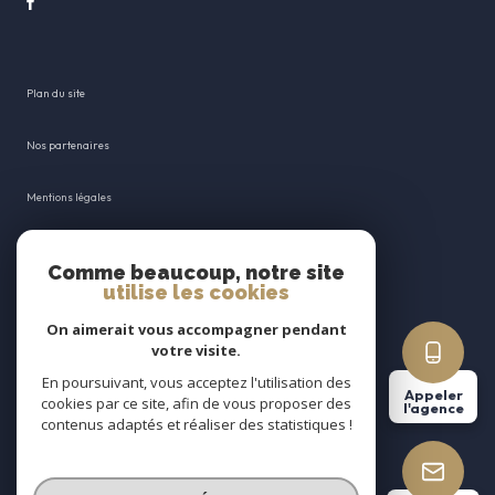
plan du site
nos partenaires
mentions légales
admin
Comme beaucoup, notre site
utilise les cookies
nos honoraires
On aimerait vous accompagner pendant
votre visite.
politique rgpd
En poursuivant, vous acceptez l'utilisation des
Appeler
cookies par ce site, afin de vous proposer des
cookies
l'agence
contenus adaptés et réaliser des statistiques !
© 2026 | Tous droits réservés