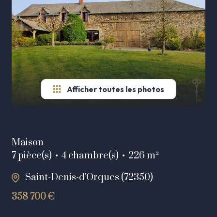
AGENCE
Autres
ESTIMATION
biens
ALERTE
E-MAIL
CONTACT
Afficher toutes les photos
Maison
7 pièce(s)
4 chambre(s)
226 m²
Saint-Denis-d'Orques (72350)
358 700 €